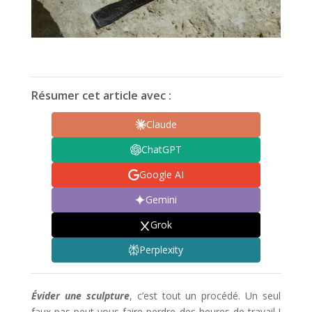
Résumer cet article avec :
Claude
ChatGPT
Google AI
Gemini
Grok
Perplexity
Évider une sculpture
, c’est tout un procédé. Un seul
faux pas peut vous faire perdre des heures de travail !