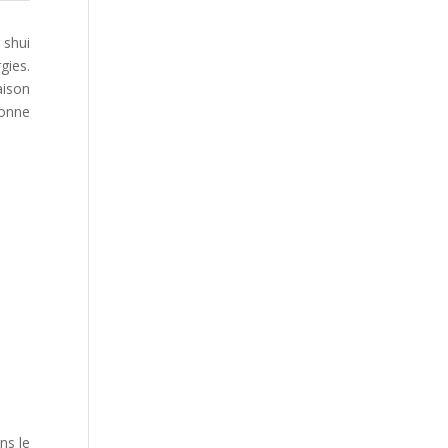
 shui
gies.
aison
bonne
ns le