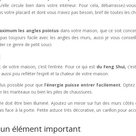
u’elle circule bien dans votre intérieur. Pour cela, débarrassez-vou
s votre placard et dont vous n’avez pas besoin, bref de toutes les c
maximum les angles pointus
dans votre maison, que ce soit conce
 pas toujours facile avec les angles des murs, aussi je vous conseil
ier ce genre de petit souci.
i
tre maison, c’est l’entrée. Pour ce qui est
du Feng Shui,
c’es
 aussi pou refléter l’esprit et la chaleur de votre maison.
us possible pour que
l’énergie puisse entrer facilement
. Optez 
 les manteaux ou bien les piles de chaussures.
rée doit être bien illuminé. Ajoutez un miroir sur l’un des murs côtés 
s face à la porte. Petite astuce très décorative, un carillon pour accue
 un élément important