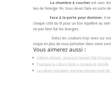
La chambre à coucher
est sans dou
lieu de l’énergie Yin. Vous devez faire en sorte d
Face à la porte pour dominer
, il n
chaque côté du lit pour un bon équilibre au sein
ne pas faire fuir les énergies.
Évitez les couleurs trop vives sur vos murs
risque en plus de vous perturber dans votre somme
Vous aimerez aussi :
Culture vintage : pourquoi l’ancien fait-il touj
Pourquoi la culture Geek a conquis le monde
La culture populaire, berceau insoupçonné de