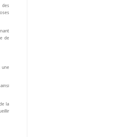
s des
hoses
rnant
le de
t une
ainsi
de la
illir