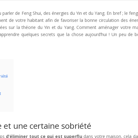
arler de Feng Shui, des énergies du Yin et du Yang. En bref ; le feng
nt de votre habitant afin de favoriser la bonne circulation des éner
asées sur la théorie du Yin et du Yang. Comment aménager votre m
s apprendre quelques secrets que la chose aujourd’hui ! Un peu de 
riété
t
e et une certaine sobriété
mps
d’éliminer tout ce qui est superflu
dans votre maison, cela da