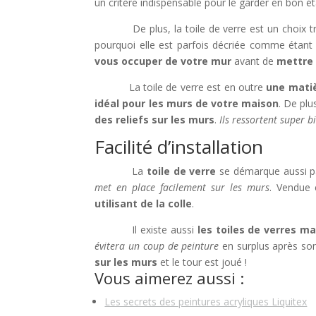
un critère indispensable pour le garder en bon éta
De plus, la toile de verre est un choix trè
pourquoi elle est parfois décriée comme étan
vous occuper de votre mur
avant de
mettre 
La toile de verre est en outre
une matiè
idéal pour les murs de votre maison
. De plu
des reliefs sur les murs
.
Ils ressortent super 
Facilité d’installation
La
toile de verre
se démarque aussi p
met en place facilement sur les murs
. Vendue
utilisant de la colle
.
Il existe aussi
les toiles de verres m
évitera un coup de peinture
en surplus après son 
sur les murs
et le tour est joué !
Vous aimerez aussi :
Les secrets des peintures acryliques Liquitex