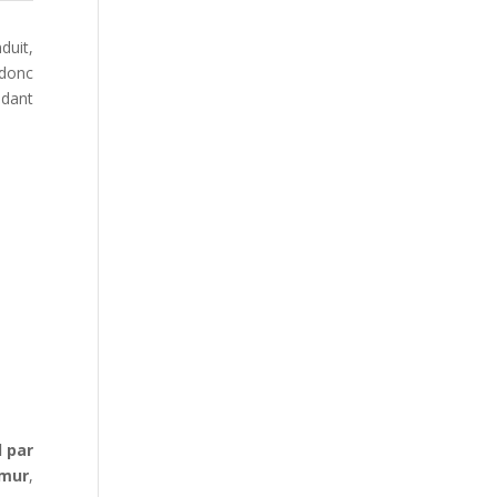
duit,
 donc
ndant
 par
 mur
,