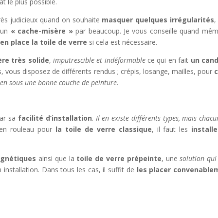
t le plus possible.
s judicieux quand on souhaite
masquer quelques irrégularités
,
t un
« cache-misère »
par beaucoup. Je vous conseille quand mê
en place la toile de verre
si cela est nécessaire.
re très solide
,
imputrescible et indéformable
ce qui en fait
un cand
s, vous disposez de différents rendus ; crépis, losange, mailles, pour
c
bien sous une bonne couche de peinture.
ar sa
facilité d’installation
.
Il en existe différents types, mais chacu
 en rouleau pour
la toile de verre classique
, il faut les
install
agnétiques
ainsi que la
toile de verre prépeinte
, une
solution qui
installation. Dans tous les cas, il suffit de
les placer convenable