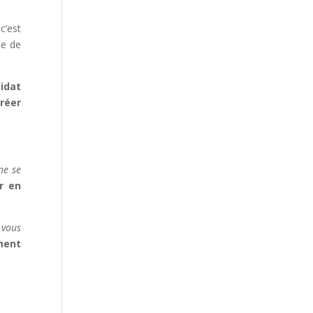
 c’est
me de
idat
réer
ne se
er en
 vous
ment